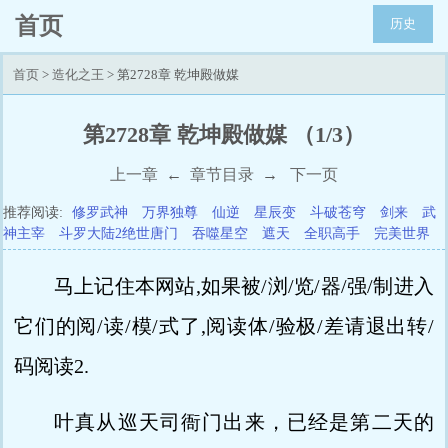
首页
历史
首页
>
造化之王
> 第2728章 乾坤殿做媒
第2728章 乾坤殿做媒 （1/3）
上一章
←
章节目录
→
下一页
推荐阅读:
修罗武神
万界独尊
仙逆
星辰变
斗破苍穹
剑来
武
神主宰
斗罗大陆2绝世唐门
吞噬星空
遮天
全职高手
完美世界
马上记住本网站,如果被/浏/览/器/强/制进入
它们的阅/读/模/式了,阅读体/验极/差请退出转/
码阅读2.
叶真从巡天司衙门出来，已经是第二天的