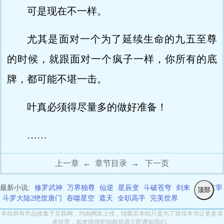
可是现在不一样。
尤其是面对一个为了延续生命的九五至尊
的时候，就跟面对一个疯子一样，你所有的底
牌，都可能不堪一击。
叶真必须得尽量多的做好准备！
……
上一章
←
章节目录
→
下一页
最新小说:
修罗武神
万界独尊
仙逆
星辰变
斗破苍穹
剑来
武神主宰
顶部
斗罗大陆2绝世唐门
吞噬星空
遮天
全职高手
完美世界
本站所有作品收集于互联网，均由网友上传，转载至本站只是为了宣传本书让更多读
者欣赏，如发现侵犯你权益请立即通知我们。