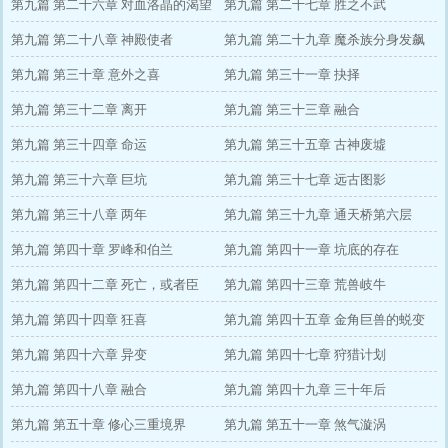
第九篇 第二十六章 对血洛晶的渴望
第九篇 第二十七章 胜之不武
第九篇 第二十八章 神殿使者
第九篇 第二十九章 魔杀族分身发飙
第九篇 第三十章 意外之喜
第九篇 第三十一章 抉择
第九篇 第三十二章 离开
第九篇 第三十三章 融合
第九篇 第三十四章 命运
第九篇 第三十五章 古神废墟
第九篇 第三十六章 巨坑
第九篇 第三十七章 远古图影
第九篇 第三十八章 两年
第九篇 第三十九章 通天桥第六层
第九篇 第四十章 罗峰和伯兰
第九篇 第四十一章 坑底的存在
第九篇 第四十二章 死亡，或者臣
第九篇 第四十三章 荒兽岐牛
服！
第九篇 第四十四章 狂喜
第九篇 第四十五章 金角巨兽的蜕变
第九篇 第四十六章 异变
第九篇 第四十七章 狩猎计划
第九篇 第四十八章 融合
第九篇 第四十九章 三十年后
第九篇 第五十章 修心三重境界
第九篇 第五十一章 煞气漩涡