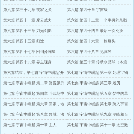
第六篇 第三十九章 丧家之犬
第六篇 第四十章 宇宙级
第六篇 第四十一章 摩云威力
第六篇 第四十二章 一个半月的杀戮
第六篇 第四十三章 刀光剑影
第六篇 第四十四章 最后一次兑换
第六篇 第四十五章 归途
第六篇 第四十六章 一枪爆头
第六篇 第四十七章 回到沧澜星
第六篇 第四十八章 见冥昱
第六篇 第四十九章 界主现身
第六篇 第五十章 传承水晶球（本篇
第六篇结束，第七篇‘宇宙中崛起’开
终章）
第七篇 宇宙中崛起 第一章 处理宝物
始！
第七篇 宇宙中崛起 第二章 财富飙升
第七集 宇宙中崛起 第三章 履历
第七篇 宇宙中崛起 第四章 斗武场中
第七篇 宇宙中崛起 第五章 梦中的草
第七篇 宇宙中崛起 第六章 回家，地
原
第七篇 宇宙中崛起 第七章 跨入宇宙
球
第七篇 宇宙中崛起 第八章 领域、法
级
第七篇 宇宙中崛起 第九章 罗峰和百
则
第七篇 宇宙中崛起 第十章 主人
卡罗
第七篇 宇宙中崛起 第十一章 太空激