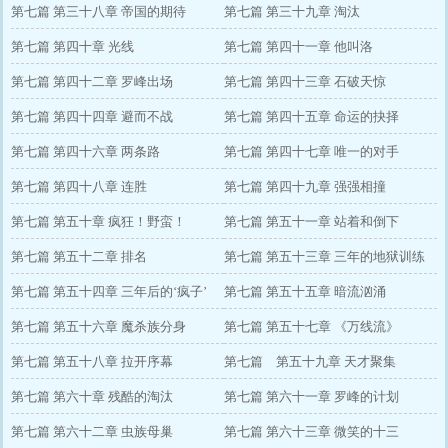
第七篇 第三十八章 帝国的期待
第七篇 第三十九章 淘汰
第七篇 第四十章 光线
第七篇 第四十一章 他叫洛
第七篇 第四十二章 罗峰出场
第七篇 第四十三章 石破天惊
第七篇 第四十四章 避而不战
第七篇 第四十五章 命运的抉择
第七篇 第四十六章 两条路
第七篇 第四十七章 唯一的对手
第七篇 第四十八章 连胜
第七篇 第四十九章 强强相撞
第七篇 第五十章 疯狂！野蛮！
第七篇 第五十一章 站着和倒下
第七篇 第五十二章 排名
第七篇 第五十三章 三年的地狱训练
第七篇 第五十四章 三年后的‘疯子’
第七篇 第五十五章 暗流汹涌
第七篇 第五十六章 魔杀族分身
第七篇 第五十七章 《万线流》
第七篇 第五十八章 拉开序幕
第七篇 第五十九章 天才聚集
第七篇 第六十章 残酷的淘汰
第七篇 第六十一章 罗峰的计划
第七篇 第六十二章 虫族母巢
第七篇 第六十三章 微笑的十三