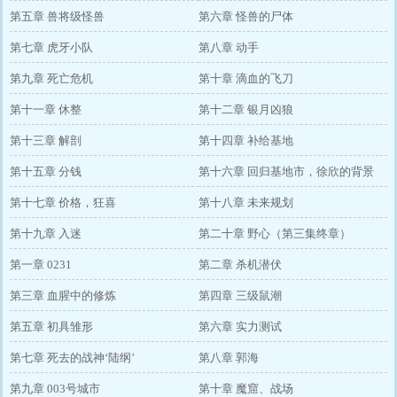
第五章 兽将级怪兽
第六章 怪兽的尸体
第七章 虎牙小队
第八章 动手
第九章 死亡危机
第十章 滴血的飞刀
第十一章 休整
第十二章 银月凶狼
第十三章 解剖
第十四章 补给基地
第十五章 分钱
第十六章 回归基地市，徐欣的背景
第十七章 价格，狂喜
第十八章 未来规划
第十九章 入迷
第二十章 野心（第三集终章）
第一章 0231
第二章 杀机潜伏
第三章 血腥中的修炼
第四章 三级鼠潮
第五章 初具雏形
第六章 实力测试
第七章 死去的战神‘陆纲’
第八章 郭海
第九章 003号城市
第十章 魔窟、战场