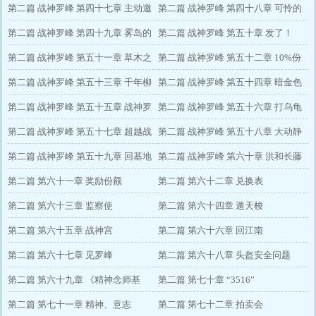
划
第二篇 战神罗峰 第四十七章 主动邀
第二篇 战神罗峰 第四十八章 可怜的
请
第二篇 战神罗峰 第四十九章 雾岛的
李耀
第二篇 战神罗峰 第五十章 发了！
神秘
第二篇 战神罗峰 第五十一章 草木之
第二篇 战神罗峰 第五十二章 10%份
灵
第二篇 战神罗峰 第五十三章 千年柳
额
第二篇 战神罗峰 第五十四章 暗金色
木心
第二篇 战神罗峰 第五十五章 战神罗
圆球，碎了
第二篇 战神罗峰 第五十六章 打乌龟
峰
第二篇 战神罗峰 第五十七章 超越战
第二篇 战神罗峰 第五十八章 大动静
神的存在
第二篇 战神罗峰 第五十九章 回基地
第二篇 战神罗峰 第六十章 洪和长藤
市
第二篇 第六十一章 奖励份额
第二篇 第六十二章 兑换表
第二篇 第六十三章 监察使
第二篇 第六十四章 遁天梭
第二篇 第六十五章 战神宫
第二篇 第六十六章 回江南
第二篇 第六十七章 见罗峰
第二篇 第六十八章 头盔安全问题
第二篇 第六十九章 《精神念师基
第二篇 第七十章 “3516”
础》
第二篇 第七十一章 精神、意志
第二篇 第七十二章 拍卖会