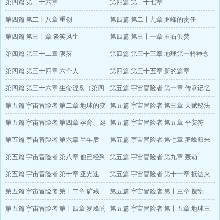
第四篇 第二十六章
第四篇 第二十七章
第四篇 第二十八章 重创
第四篇 第二十九章 罗峰的责任
第四篇 第三十章 谈笑风生
第四篇 第三十一章 玉石俱焚
第四篇 第三十二章 陨落
第四篇 第三十三章 地球第一精神念
第四篇 第三十四章 六个人
师
第四篇 第三十五章 新的篇章
第四篇 第三十六章 生命涅盘（第四
第五篇 宇宙冒险者 第一章 传承记忆
篇终章）
第五篇 宇宙冒险者 第二章 地球的变
第五篇 宇宙冒险者 第三章 天赋秘法
化
第五篇 宇宙冒险者 第四章 孕育、诞
第五篇 宇宙冒险者 第五章 平安符
生
第五篇 宇宙冒险者 第六章 半年后
第五篇 宇宙冒险者 第七章 罗峰归来
第五篇 宇宙冒险者 第八章 他已经到
第五篇 宇宙冒险者 第九章 轰动
了
第五篇 宇宙冒险者 第十章 亚光速
第五篇 宇宙冒险者 第十一章 抵达火
第五篇 宇宙冒险者 第十二章 矿藏
星
第五篇 宇宙冒险者 第十三章 搜刮
第五篇 宇宙冒险者 第十四章 罗峰的
第五篇 宇宙冒险者 第十五章 地球三