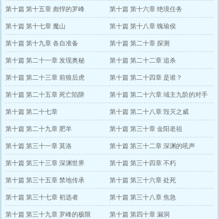
第十篇 第十五章 彪悍的罗峰
第十篇 第十六章 绝境任务
第十篇 第十七章 魔山
第十篇 第十八章 魄瑜侯
第十篇 第十九章 各自准备
第十篇 第二十章 探测
第十篇 第二十一章 发现奥秘
第十篇 第二十二章 追杀
第十篇 第二十三章 前狼后虎
第十篇 第二十四章 是谁？
第十篇 第二十五章 死亡陷阱
第十篇 第二十六章 域主九阶的对手
第十篇 第二十七章
第十篇 第二十八章 毁灭之威
第十篇 第二十九章 肥羊
第十篇 第三十章 金阳老祖
第十篇 第三十一章 莫洛
第十篇 第三十二章 深渊的吼声
第十篇 第三十三章 深渊世界
第十篇 第三十四章 不朽
第十篇 第三十五章 禁地传承
第十篇 第三十六章 处死
第十篇 第三十七章 初选者
第十篇 第三十八章 焦急
第十篇 第三十九章 罗峰的极限
第十篇 第四十章 漏洞