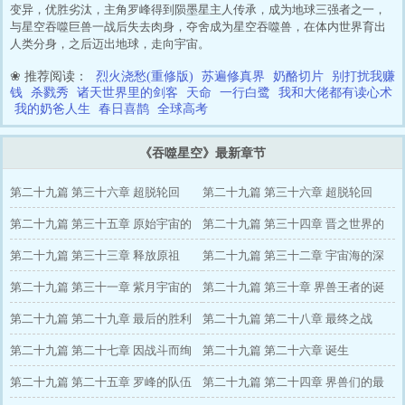
变异，优胜劣汰，主角罗峰得到陨墨星主人传承，成为地球三强者之一，
与星空吞噬巨兽一战后失去肉身，夺舍成为星空吞噬兽，在体内世界育出
人类分身，之后迈出地球，走向宇宙。
❀ 推荐阅读：
烈火浇愁(重修版)
苏遍修真界
奶酪切片
别打扰我赚
钱
杀戮秀
诸天世界里的剑客
天命
一行白鹭
我和大佬都有读心术
我的奶爸人生
春日喜鹊
全球高考
《吞噬星空》最新章节
第二十九篇 第三十六章 超脱轮回
第二十九篇 第三十六章 超脱轮回
（大结局）下
第二十九篇 第三十五章 原始宇宙的
（大结局）上
第二十九篇 第三十四章 晋之世界的
末期
第二十九篇 第三十三章 释放原祖
消失
第二十九篇 第三十二章 宇宙海的深
第二十九篇 第三十一章 紫月宇宙的
处
第二十九篇 第三十章 界兽王者的诞
破灭
第二十九篇 第二十九章 最后的胜利
生
第二十九篇 第二十八章 最终之战
者
第二十九篇 第二十七章 因战斗而绚
第二十九篇 第二十六章 诞生
烂多彩，因你们而无尽光明
第二十九篇 第二十五章 罗峰的队伍
第二十九篇 第二十四章 界兽们的最