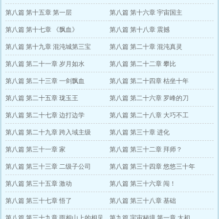
第八篇 第十五章 第一层
第八篇 第十六章 宇宙国主
第八篇 第十七章 《飘血》
第八篇 第十八章 震撼
第八篇 第十九章 混沌城第三宝
第八篇 第二十章 混沌真灵
第八篇 第二十一章 岁月如水
第八篇 第二十二章 攀比
第八篇 第二十三章 一剑飘血
第八篇 第二十四章 枯坐十年
第八篇 第二十五章 珑玉王
第八篇 第二十六章 罗峰的刀
第八篇 第二十七章 边打边学
第八篇 第二十八章 大巧不工
第八篇 第二十九章 跨入域主级
第八篇 第三十章 进化
第八篇 第三十一章 家
第八篇 第三十二章 拜师？
第八篇 第三十三章 二级子公司
第八篇 第三十四章 悠悠三十年
第八篇 第三十五章 激动
第八篇 第三十六章 闯！
第八篇 第三十七章 悟了
第八篇 第三十八章 基础
第八篇 第三十九章 雨相山上的相见
第九篇 宇宙秘境 第一章 太初