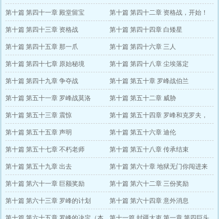
第十篇 第四十一章 殿堂留宝
第十篇 第四十二章 资格战，开始！
第十篇 第四十三章 资格战
第十篇 第四十四章 白矮星
第十篇 第四十五章 那一爪
第十篇 第四十六章 三人
第十篇 第四十七章 原始秘境
第十篇 第四十八章 尘埃落定
第十篇 第四十九章 争夺战
第十篇 第五十章 罗峰战伯兰
第十篇 第五十一章 罗峰战莫洛
第十篇 第五十二章 威胁
第十篇 第五十三章 震惊
第十篇 第五十四章 罗峰和克罗夫，
第十篇 第五十五章 声明
最后的战斗
第十篇 第五十六章 迪伦
第十篇 第五十七章 不朽老师
第十篇 第五十八章 传承结束
第十篇 第五十九章 出去
第十篇 第六十章 地狱无门你闯进来
第十篇 第六十一章 巨额奖励
第十篇 第六十二章 三份奖励
第十篇 第六十三章 罗峰的计划
第十篇 第六十四章 意外消息
第十篇 第六十五章 罗峰的决定（本
第十一篇 封疆大吏 第一章 第四巨头