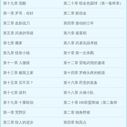
第十九章 觉醒
第二十章 暗金色圆球（第一集终章）
第一章 罗哥，你好
第二章 赔偿金
第三章 血影战刀
第四章 激动的江年
第五章 武者的等级
第六章 诸葛韬
第七章 搬家
第八章 武者实战考核
第九章 怪兽小镇
第十章 第一次杀戮
第十一章 入微级
第十二章 雷电武馆的邀请
第十三章 极限之家
第十四章 罗峰头疼的根源
第十五章 买不买？
第十六章 昂贵的装备
第十七章 谈判
第十八章 火锤小队
第十九章 十重暗劲
第二十章 HR联盟商城（第二集终
第一章 荒野区
章）
第二章 独角野猪
第三章 惊人的进步
第四章 制高点