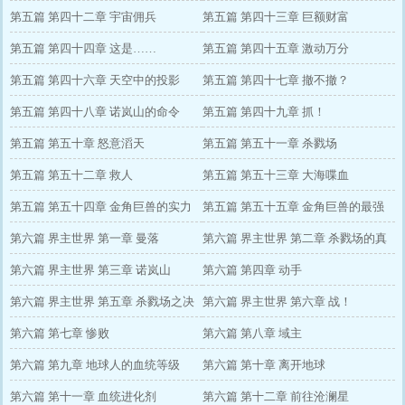
第五篇 第四十二章 宇宙佣兵
第五篇 第四十三章 巨额财富
第五篇 第四十四章 这是……
第五篇 第四十五章 激动万分
第五篇 第四十六章 天空中的投影
第五篇 第四十七章 撤不撤？
第五篇 第四十八章 诺岚山的命令
第五篇 第四十九章 抓！
第五篇 第五十章 怒意滔天
第五篇 第五十一章 杀戮场
第五篇 第五十二章 救人
第五篇 第五十三章 大海喋血
第五篇 第五十四章 金角巨兽的实力
第五篇 第五十五章 金角巨兽的最强
第六篇 界主世界 第一章 曼落
绝招（第五篇终章）
第六篇 界主世界 第二章 杀戮场的真
第六篇 界主世界 第三章 诺岚山
正用途
第六篇 第四章 动手
第六篇 界主世界 第五章 杀戮场之决
第六篇 界主世界 第六章 战！
战空间
第六篇 第七章 惨败
第六篇 第八章 域主
第六篇 第九章 地球人的血统等级
第六篇 第十章 离开地球
第六篇 第十一章 血统进化剂
第六篇 第十二章 前往沧澜星