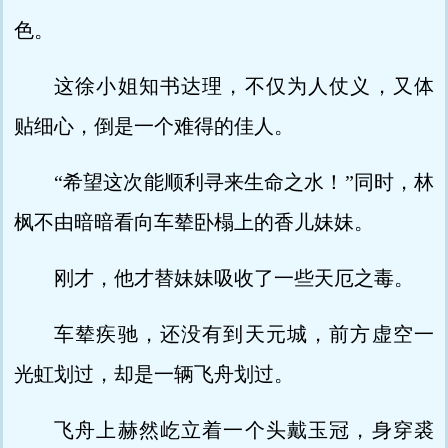
色。
这徐小姐知书达理，不仅为人仗义，又体
贴细心，倒是一个难得的佳人。
“希望这次能顺利寻来生命之水！”同时，林
枫不由暗暗看向车辇卧榻上的香儿妹妹。
刚才，他才替妹妹吸收了一些天厄之毒。
车辇疾驰，还没有到天元城，前方虚空一
光虹划过，却是一辆飞舟划过。
飞舟上赫然屹立着一个头戴玉冠，身穿裘