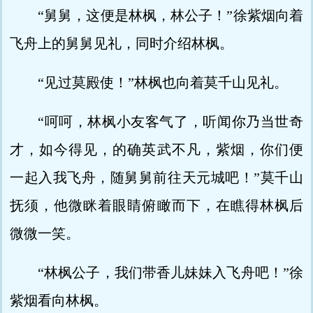
“舅舅，这便是林枫，林公子！”徐紫烟向着
飞舟上的舅舅见礼，同时介绍林枫。
“见过莫殿使！”林枫也向着莫千山见礼。
“呵呵，林枫小友客气了，听闻你乃当世奇
才，如今得见，的确英武不凡，紫烟，你们便
一起入我飞舟，随舅舅前往天元城吧！”莫千山
抚须，他微眯着眼睛俯瞰而下，在瞧得林枫后
微微一笑。
“林枫公子，我们带香儿妹妹入飞舟吧！”徐
紫烟看向林枫。