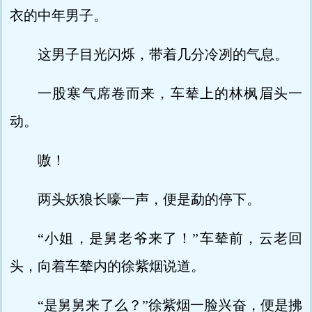
衣的中年男子。
这男子目光闪烁，带着几分冷冽的气息。
一股寒气席卷而来，车辇上的林枫眉头一
动。
嗷！
两头妖狼长嚎一声，便是勐的停下。
“小姐，是舅老爷来了！”车辇前，云老回
头，向着车辇内的徐紫烟说道。
“是舅舅来了么？”徐紫烟一脸兴奋，便是拂