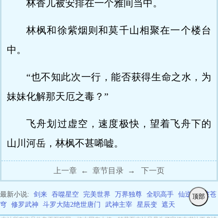
林香儿被安排在一个雅间当中。
林枫和徐紫烟则和莫千山相聚在一个楼台
中。
“也不知此次一行，能否获得生命之水，为
妹妹化解那天厄之毒？”
飞舟划过虚空，速度极快，望着飞舟下的
山川河岳，林枫不甚唏嘘。
上一章
←
章节目录
→
下一页
最新小说:
剑来
吞噬星空
完美世界
万界独尊
全职高手
仙逆
斗破苍
顶部
穹
修罗武神
斗罗大陆2绝世唐门
武神主宰
星辰变
遮天