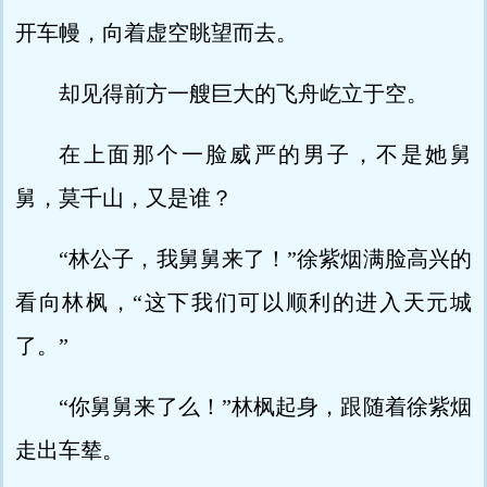
开车幔，向着虚空眺望而去。
却见得前方一艘巨大的飞舟屹立于空。
在上面那个一脸威严的男子，不是她舅
舅，莫千山，又是谁？
“林公子，我舅舅来了！”徐紫烟满脸高兴的
看向林枫，“这下我们可以顺利的进入天元城
了。”
“你舅舅来了么！”林枫起身，跟随着徐紫烟
走出车辇。