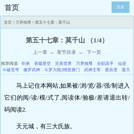
首页
历史
首页
>
万界独尊
> 第五十七章：莫千山
第五十七章：莫千山 （1/4）
上一章
←
章节目录
→
下一页
推荐阅读:
剑来
吞噬星空
完美世界
万界独尊
全职高手
仙逆
斗破苍穹
修罗武神
斗罗大陆2绝世唐门
武神主宰
星辰变
遮天
马上记住本网站,如果被/浏/览/器/强/制进入
它们的阅/读/模/式了,阅读体/验极/差请退出转/
码阅读2.
天元城，有三大氏族。