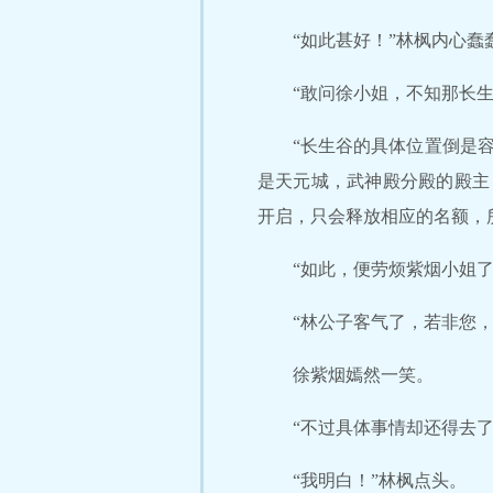
“如此甚好！”林枫内心蠢
“敢问徐小姐，不知那长
“长生谷的具体位置倒是
是天元城，武神殿分殿的殿主
开启，只会释放相应的名额，
“如此，便劳烦紫烟小姐
“林公子客气了，若非您
徐紫烟嫣然一笑。
“不过具体事情却还得去
“我明白！”林枫点头。