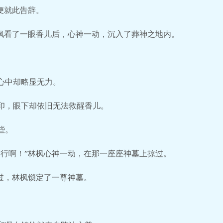
便就此告辞。
林枫看了一眼香儿后，心神一动，沉入了葬神之地内。
心中却略显无力。
印，眼下却依旧无法救醒香儿。
些。
才行啊！”林枫心神一动，在那一座座神墓上掠过。
掠过，林枫锁定了一尊神墓。