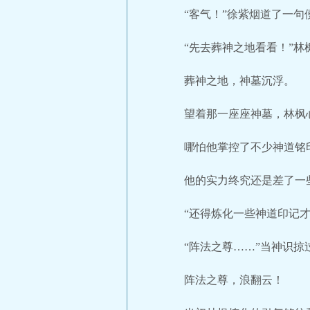
“客气！”徐紫烟道了一句
“先去葬神之地看看！”
葬神之地，神墓沉浮。
望着那一座座神墓，林枫
哪怕他掌控了不少神道铭
他的实力终究还是差了一
“还得炼化一些神道印记
“阵法之尊……”当神识
阵法之尊，浪翻云！