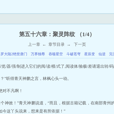
第五十六章：聚灵阵纹 （1/4）
上一章
←
章节目录
→
下一页
斗罗大陆2绝世唐门
万界独尊
吞噬星空
斗破苍穹
星辰变
仙逆
完
览/器/强/制进入它们的阅/读/模/式了,阅读体/验极/差请退出转/码
身？”听得青天神鹏之言，林枫心头一动。
绝对不凡啊！
这个神效！”青天神鹏说道，“而且，根据古籍记载，在南部青州
如今这丫头说来，想来是有所依据！”