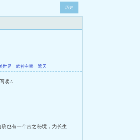
历史
美世界
武神主宰
遮天
阅读2.
的确也有一个古之秘境，为长生