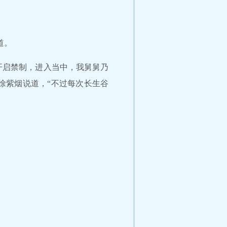
道。
开启禁制，进入当中，我舅舅乃
徐紫烟说道，“不过每次长生谷