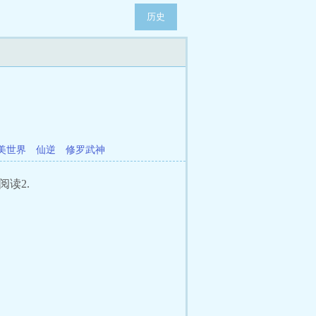
历史
美世界
仙逆
修罗武神
阅读2.