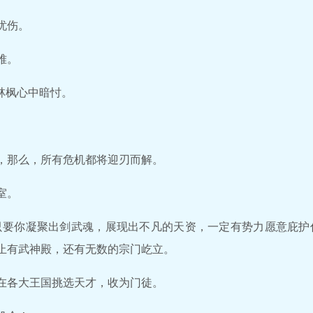
忧伤。
难。
林枫心中暗忖。
，那么，所有危机都将迎刃而解。
室。
只要你凝聚出剑武魂，展现出不凡的天资，一定有势力愿意庇护
止有武神殿，还有无数的宗门屹立。
在各大王国挑选天才，收为门徒。