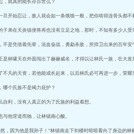
忍，就真的能长存百世么？
一旦开始忍让，敌人就会如一条饿狼一般，把你啃得连骨头都不
的子弟在天炎镇便将再也没有立足之地，那时，不知有多少人受
，不是凭借着先辈，浴血奋战，勇勐杀敌，所捍卫出来的百年安
正是林啸天在外面闯出了赫赫威名，才得以让林氏一族，壮大发
了不凡的天资，若他能成长起来，以后林氏必可再进一步，荣耀
，哪个氏族不是竭力庇护？
私自利，没有人真正的为了氏族的利益着想。
也与他背道而驰，让林镇南心酸。
安然，因为他是我孙子！”林镇南走下剑楼时暗暗看向了身边的林