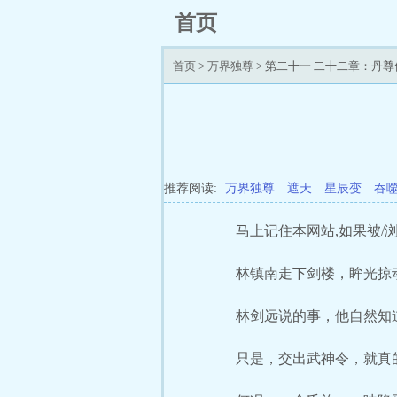
首页
首页
>
万界独尊
> 第二十一 二十二章：丹尊
推荐阅读:
万界独尊
遮天
星辰变
吞
马上记住本网站,如果被/浏/
林镇南走下剑楼，眸光掠
林剑远说的事，他自然知
只是，交出武神令，就真