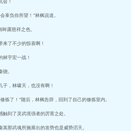
机会！
不会辜负你所望！”林枫说道。
南眸露慈祥之色。
带来了不少的惊喜啊！
的林宇宏一战！
秦骁。
儿子，林啸天，也没有啊！
去修炼了！”随后，林枫告辞，回到了自己的修炼室内。
感触到了灵武境强者的厉害之处。
秦嵩那武魂所施展出的攻势也是威势滔天。