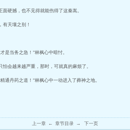
正面硬撼，也不见得就能伤得了这秦嵩。
，有天壤之别！
。
，才是当务之急！”林枫心中暗忖。
只怕会越来越严重，那时，可就真的麻烦了。
能精通丹药之道！”林枫心中一动进入了葬神之地。
上一章
←
章节目录
→
下一页