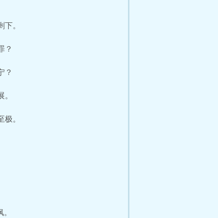
剩下。
罪？
宁？
展。
至极。
枫。