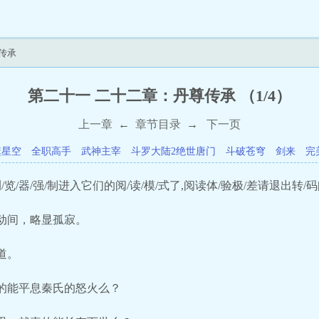
传承
第二十一 二十二章：丹尊传承 （1/4）
上一章
←
章节目录
→
下一页
噬星空
全职高手
武神主宰
斗罗大陆2绝世唐门
斗破苍穹
剑来
完
览/器/强/制进入它们的阅/读/模/式了,阅读体/验极/差请退出转/码
动间，略显孤寂。
道。
的能平息秦氏的怒火么？