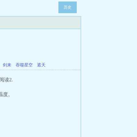
历史
剑来
吞噬星空
遮天
阅读2.
温度。