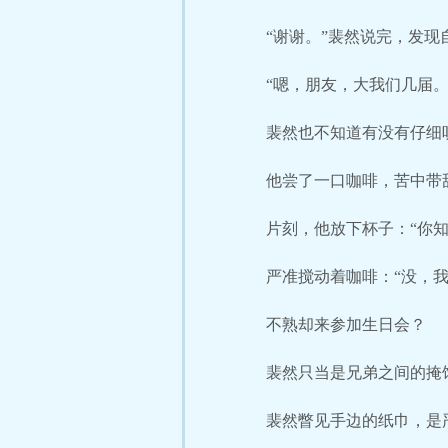
“谢谢。”裴然说完，发现
“嗯，朋友，大我们几届。
裴然也不知道有没有仔细
他尝了一口咖啡，苦中带
片刻，他放下杯子：“你知
严准搅动着咖啡：“没，我
不熟却来参加生日会？
裴然只当是兄弟之间的掩
裴然瞥见手边的纸巾，是