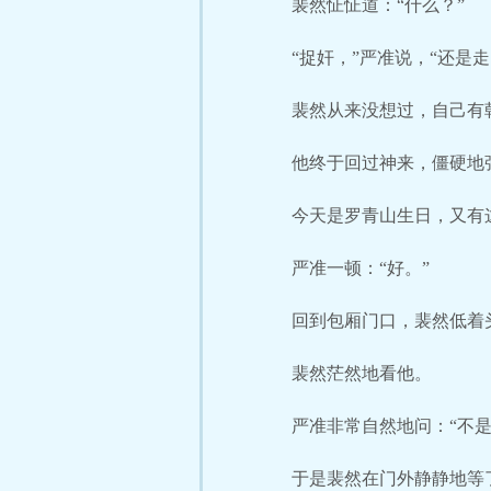
裴然怔怔道：“什么？”
“捉奸，”严准说，“还是走
裴然从来没想过，自己有
他终于回过神来，僵硬地
今天是罗青山生日，又有
严准一顿：“好。”
回到包厢门口，裴然低着
裴然茫然地看他。
严准非常自然地问：“不是
于是裴然在门外静静地等