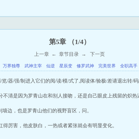
第5章 （1/4）
上一章
←
章节目录
→
下一页
万界独尊
武神主宰
仙逆
星辰变
修罗武神
完美世界
全职高手
览/器/强/制进入它们的阅/读/模/式了,阅读体/验极/差请退出转/码
分不清是因为罗青山在和别人接吻，还是自己眼皮上残留的炽热
拉到墙边，也是罗青山他们的视野盲区，问。
红得厉害，他皮肤白，一热或者紧张就会有明显变化。