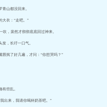
罗青山都没回来。
大衣：“走吧。”
风一吹，裴然才彻彻底底回过神来。
头发，长吁一口气。
嘴唇抿了好几遍，才问：“你想哭吗？”
确有些乱。
陪我出来，我请你喝杯奶茶吧。”