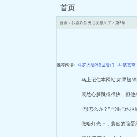
首页
首页
>
我喜欢你男朋友很久了
> 第5章
推荐阅读:
斗罗大陆2绝世唐门
斗破苍穹
马上记住本网站,如果被/浏/
裴然心脏跳得很快，但他
“想怎么办？”严准把他
微暗灯光下，裴然的脸蛋