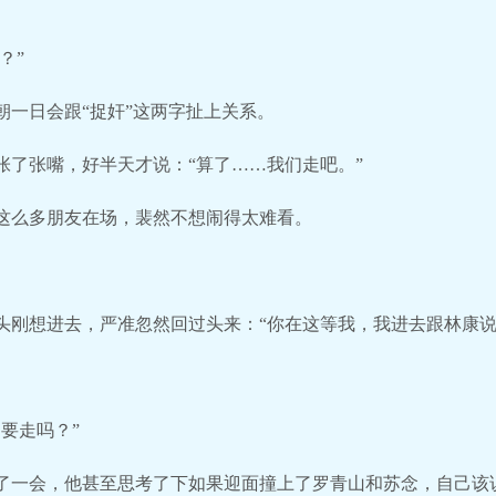
？”
朝一日会跟“捉奸”这两字扯上关系。
张了张嘴，好半天才说：“算了……我们走吧。”
这么多朋友在场，裴然不想闹得太难看。
头刚想进去，严准忽然回过头来：“你在这等我，我进去跟林康说
要走吗？”
了一会，他甚至思考了下如果迎面撞上了罗青山和苏念，自己该