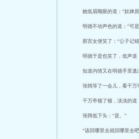
她低眉顺眼的道：“奴婢
明德不动声色的道：“可是
那宫女便笑了：“公子记错
明德于是也笑了，低声道
知道内情又在明德手里逃
张阔等了一会儿，看干万
干万帝顿了顿，淡淡的道：
张阔低下头：“是。”
“该回哪里去就回哪里去吧