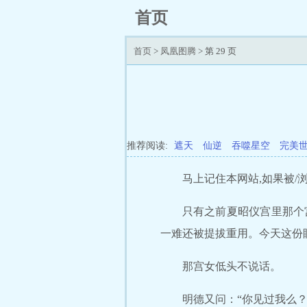
首页
首页
>
凤凰图腾
> 第 29 页
推荐阅读:
遮天
仙逆
吞噬星空
完美
马上记住本网站,如果被/浏/
只有之前夏昭仪宫里那个
一难还被提拔重用。今天这份
那宫女低头不说话。
明德又问：“你见过我么？