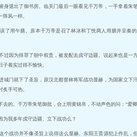
俯身退出了御书房。临关门最后一眼看见干万帝，一手拿着朱
一阵风一样。
误了用午膳。原本干万帝是召了林冰和丁恍两人用膳并呈奏的
不过因为得罪了朝中权贵，被发配去戍守边疆。说起来也是一
日子着实过得不愉快。
进城门就下了圣旨，原汉北都督林将军战功显赫，为国家立下
时炙手可热。
下去的。干万帝朱笔御批，合上明黄锦帛，不动声色的问：“爱卿
因为我多年戍守边疆、立下战功么？
这个战功并不像圣旨上说得这么显赫。东阳王晋源犯上作乱，但