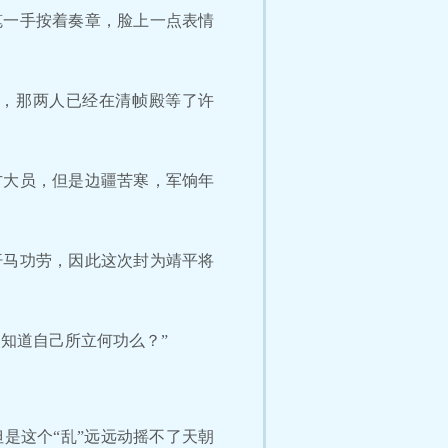
笔一手按着奏章，脸上一点表情
，那两人已经在清帧殿等了许
方大员，但是边疆苦寒，军饷年
汗马功劳，因此这次封为靖平将
知道自己所立何功么？”
是这个“乱”远远动摇不了天朝