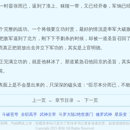
一时嚣张而已，逼到了淮上、秣陵一带，又已经开春，军饷已
个完整的战功。一个将领要立功封赏，最好的情况是率军大破
把敌军逼到了北方，刚下下手剿杀的时候，却被一道圣旨召回
而真正把箭放出去并立下军功的，其实是上官明德。
正完满立功的，就是他林冰了。那道紧急召他回京的圣旨，其
裳。
表面上是不会显出来的，只深深的磕头道：“臣尽本分而已，不敢
上一页
←
章节目录
→
下一页
斗破苍穹
全职高手
武神主宰
斗罗大陆2绝世唐门
修罗武神
星辰变
互联网，均由网友上传，转载至本站只是为了宣传本书让更多读者欣赏，如发现侵犯你
Copyright 2025 本站 All Rights Reserved.