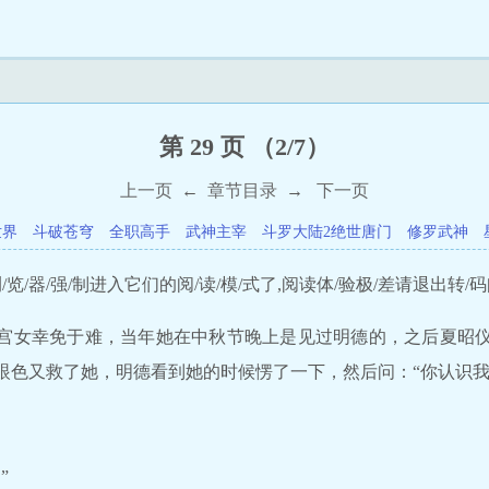
第 29 页 （2/7）
上一页
←
章节目录
→
下一页
世界
斗破苍穹
全职高手
武神主宰
斗罗大陆2绝世唐门
修罗武神
览/器/强/制进入它们的阅/读/模/式了,阅读体/验极/差请退出转/码
宫女幸免于难，当年她在中秋节晚上是见过明德的，之后夏昭
眼色又救了她，明德看到她的时候愣了一下，然后问：“你认识
”