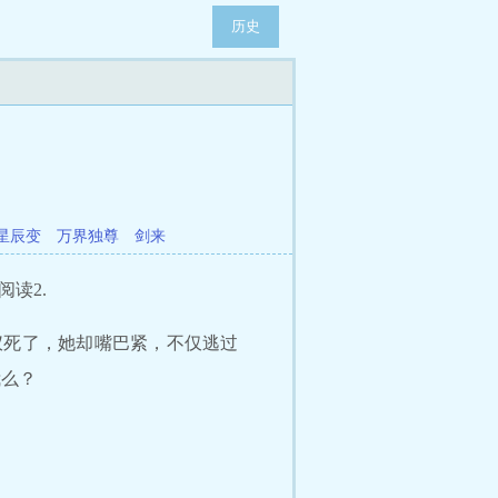
历史
星辰变
万界独尊
剑来
阅读2.
仪死了，她却嘴巴紧，不仅逃过
我么？